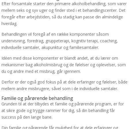
Efter forsamtale starter den primære alkoholbehandling, som varer
mellem seks og syv uger og finder sted i et behandlingscenter. Det
foregår efter arbejdstiden, så du stadig kan passe din almindelige
hverdag.
Behandlingen vil foregå af en række komponenter såsom
undervisning, foredrag, gruppeterapi, kognitiv terapi, coaching,
individuelle samtaler, akupunktur og familiesamtaler.
Idéen med disse komponenter er blandt andet, at du lærer om
mekanismer bag alkoholmisbrug og de følelser og oplevelser, som
du og andre med et misbrug, går igennem.
Derfor er der også god fokus på at dele erfaringer og følelser, både
mellem andre misbrugere, såvel som i de individuelle samtaler.
Familie og pårørende behandling
Grunden til at der tilbydes et familie og pårørende program, er for
at sikre gode og trygge rammer for dig, så din behandling får
success på den lange bane.
Din familie og pårørende får mulighed for at dele erfaringer og