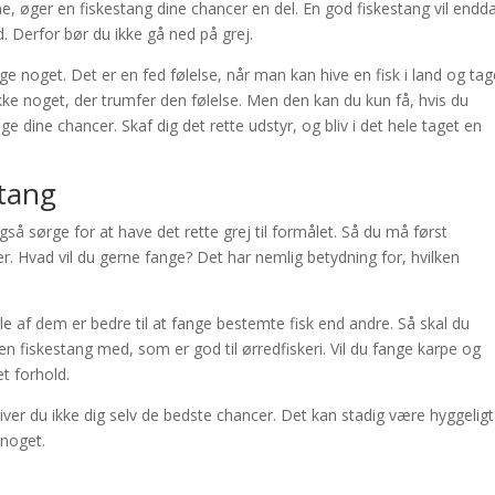
e, øger en fiskestang dine chancer en del. En god fiskestang vil endd
 Derfor bør du ikke gå ned på grej.
e noget. Det er en fed følelse, når man kan hive en fisk i land og tag
ke noget, der trumfer den følelse. Men den kan du kun få, hvis du
e dine chancer. Skaf dig det rette udstyr, og bliv i det hele taget en
stang
så sørge for at have det rette grej til formålet. Så du må først
r. Hvad vil du gerne fange? Det har nemlig betydning for, hvilken
le af dem er bedre til at fange bestemte fisk end andre. Så skal du
en fiskestang med, som er god til ørredfiskeri. Vil du fange karpe og
et forhold.
giver du ikke dig selv de bedste chancer. Det kan stadig være hyggeligt
 noget.