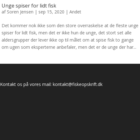
Unge spiser for lidt fisk
af
Soren Jensen
|
sep 15, 2020
|
Andet
Det kommer nok ikke som den store overraskelse at de fleste unge
spiser for lidt fisk, men det er ikke hun de unge, det stort set alle
aldersgrupper der lever ikke op til målet om at spise fisk to gange
om ugen som eksperterne anbefaler, men det er de unge der har...
Kontakt os på vores mail:
kontakt@fiskeopskrift.dk