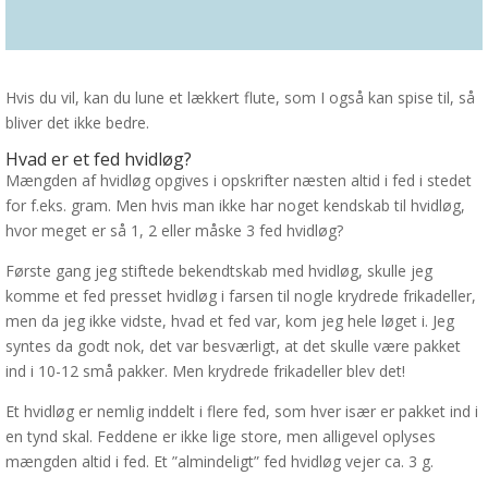
Hvis du vil, kan du lune et lækkert flute, som I også kan spise til, så
bliver det ikke bedre.
Hvad er et fed hvidløg?
Mængden af hvidløg opgives i opskrifter næsten altid i fed i stedet
for f.eks. gram. Men hvis man ikke har noget kendskab til hvidløg,
hvor meget er så 1, 2 eller måske 3 fed hvidløg?
Første gang jeg stiftede bekendtskab med hvidløg, skulle jeg
komme et fed presset hvidløg i farsen til nogle krydrede frikadeller,
men da jeg ikke vidste, hvad et fed var, kom jeg hele løget i. Jeg
syntes da godt nok, det var besværligt, at det skulle være pakket
ind i 10-12 små pakker. Men krydrede frikadeller blev det!
Et hvidløg er nemlig inddelt i flere fed, som hver især er pakket ind i
en tynd skal. Feddene er ikke lige store, men alligevel oplyses
mængden altid i fed. Et ”almindeligt” fed hvidløg vejer ca. 3 g.