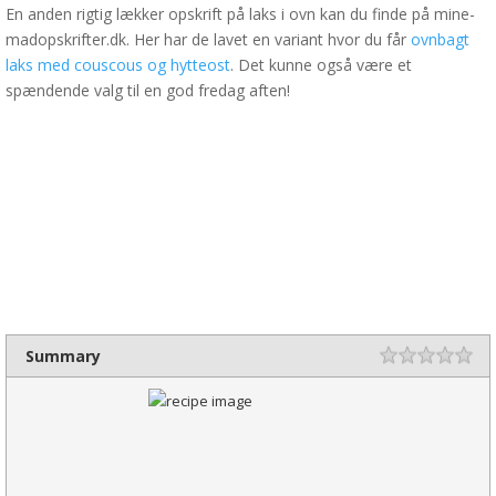
En anden rigtig lækker opskrift på laks i ovn kan du finde på mine-
madopskrifter.dk. Her har de lavet en variant hvor du får
ovnbagt
laks med couscous og hytteost
. Det kunne også være et
spændende valg til en god fredag aften!
Summary
Rating
1 s
2 
3 
4 
5 