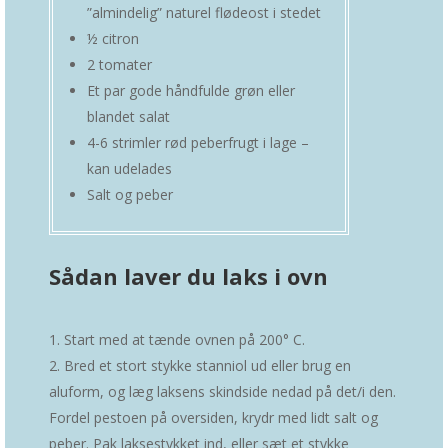
”almindelig” naturel flødeost i stedet
½ citron
2 tomater
Et par gode håndfulde grøn eller
blandet salat
4-6 strimler rød peberfrugt i lage –
kan udelades
Salt og peber
Sådan laver du laks i ovn
Start med at tænde ovnen på 200° C.
Bred et stort stykke stanniol ud eller brug en
aluform, og læg laksens skindside nedad på det/i den.
Fordel pestoen på oversiden, krydr med lidt salt og
peber. Pak laksestykket ind, eller sæt et stykke