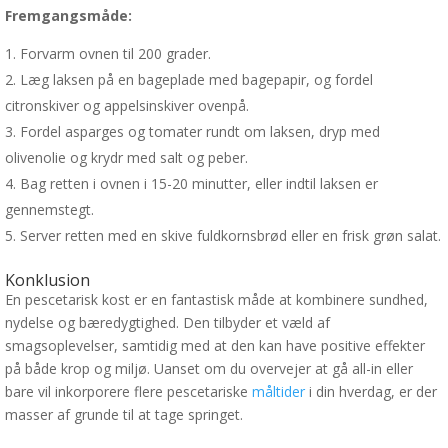
Fremgangsmåde:
Forvarm ovnen til 200 grader.
Læg laksen på en bageplade med bagepapir, og fordel
citronskiver og appelsinskiver ovenpå.
Fordel asparges og tomater rundt om laksen, dryp med
olivenolie og krydr med salt og peber.
Bag retten i ovnen i 15-20 minutter, eller indtil laksen er
gennemstegt.
Server retten med en skive fuldkornsbrød eller en frisk grøn salat.
Konklusion
En pescetarisk kost er en fantastisk måde at kombinere sundhed,
nydelse og bæredygtighed. Den tilbyder et væld af
smagsoplevelser, samtidig med at den kan have positive effekter
på både krop og miljø. Uanset om du overvejer at gå all-in eller
bare vil inkorporere flere pescetariske
måltider
i din hverdag, er der
masser af grunde til at tage springet.