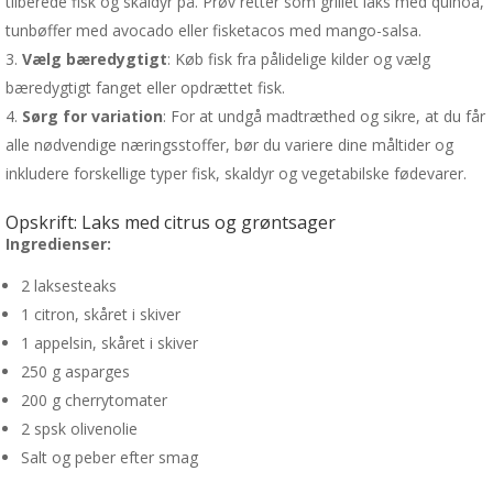
tilberede fisk og skaldyr på. Prøv retter som grillet laks med quinoa,
tunbøffer med avocado eller fisketacos med mango-salsa.
Vælg bæredygtigt
: Køb fisk fra pålidelige kilder og vælg
bæredygtigt fanget eller opdrættet fisk.
Sørg for variation
: For at undgå madtræthed og sikre, at du får
alle nødvendige næringsstoffer, bør du variere dine måltider og
inkludere forskellige typer fisk, skaldyr og vegetabilske fødevarer.
Opskrift: Laks med citrus og grøntsager
Ingredienser:
2 laksesteaks
1 citron, skåret i skiver
1 appelsin, skåret i skiver
250 g asparges
200 g cherrytomater
2 spsk olivenolie
Salt og peber efter smag