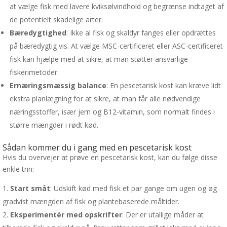
at vælge fisk med lavere kviksølvindhold og begrænse indtaget af
de potentielt skadelige arter.
Bæredygtighed
: Ikke al fisk og skaldyr fanges eller opdrættes
på bæredygtig vis. At vælge MSC-certificeret eller ASC-certificeret
fisk kan hjælpe med at sikre, at man støtter ansvarlige
fiskerimetoder.
Ernæringsmæssig balance
: En pescetarisk kost kan kræve lidt
ekstra planlægning for at sikre, at man får alle nødvendige
næringsstoffer, især jern og B12-vitamin, som normalt findes i
større mængder i rødt kød.
Sådan kommer du i gang med en pescetarisk kost
Hvis du overvejer at prøve en pescetarisk kost, kan du følge disse
enkle trin:
Start småt
: Udskift kød med fisk et par gange om ugen og øg
gradvist mængden af fisk og plantebaserede måltider.
Eksperimentér med opskrifter
: Der er utallige måder at