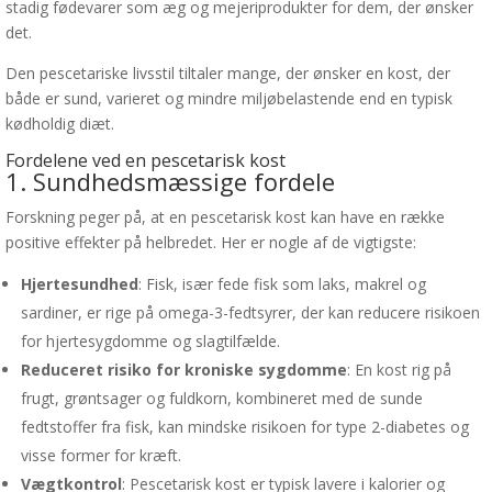
stadig fødevarer som æg og mejeriprodukter for dem, der ønsker
det.
Den pescetariske livsstil tiltaler mange, der ønsker en kost, der
både er sund, varieret og mindre miljøbelastende end en typisk
kødholdig diæt.
Fordelene ved en pescetarisk kost
1. Sundhedsmæssige fordele
Forskning peger på, at en pescetarisk kost kan have en række
positive effekter på helbredet. Her er nogle af de vigtigste:
Hjertesundhed
: Fisk, især fede fisk som laks, makrel og
sardiner, er rige på omega-3-fedtsyrer, der kan reducere risikoen
for hjertesygdomme og slagtilfælde.
Reduceret risiko for kroniske sygdomme
: En kost rig på
frugt, grøntsager og fuldkorn, kombineret med de sunde
fedtstoffer fra fisk, kan mindske risikoen for type 2-diabetes og
visse former for kræft.
Vægtkontrol
: Pescetarisk kost er typisk lavere i kalorier og