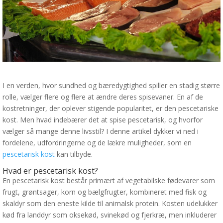
I en verden, hvor sundhed og bæredygtighed spiller en stadig større
rolle, vælger flere og flere at ændre deres spisevaner. En af de
kostretninger, der oplever stigende popularitet, er den pescetariske
kost. Men hvad indebærer det at spise pescetarisk, og hvorfor
vælger så mange denne livsstil? I denne artikel dykker vi ned i
fordelene, udfordringerne og de lækre muligheder, som en
pescetarisk kost
kan tilbyde.
Hvad er pescetarisk kost?
En pescetarisk kost består primært af vegetabilske fødevarer som
frugt, grøntsager, korn og bælgfrugter, kombineret med fisk og
skaldyr som den eneste kilde til animalsk protein. Kosten udelukker
kød fra landdyr som oksekød, svinekød og fjerkræ, men inkluderer